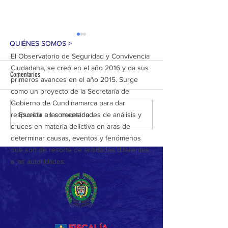
QUIÉNES SOMOS >
El Observatorio de Seguridad y Convivencia
Ciudadana, se creó en el año 2016 y da sus
Comentarios
primeros avances en el año 2015. Surge
como un proyecto de la Secretaría de
Gobierno de Cundinamarca para dar
GOLPE AL ECOCIDIO EN SOACHA:
92 MUNICIPIOS HOY S
Escribir un comentario...
respuesta a las necesidades de análisis y
CUATRO CAPTURADOS POR
SEGUROS EN CUNDINA
cruces en materia delictiva en aras de
EXTRACCIÓN ILEGAL DE CARBÓN
GRACIAS A 4.092 CAPT
determinar causas, eventos y fenómenos
VEGETAL
TONELADAS DE ESTUPE
que son de resorte de entidades diferentes
INCAUTADAS Y REDUCC
a las autoridades.
DELITOS CLAVE