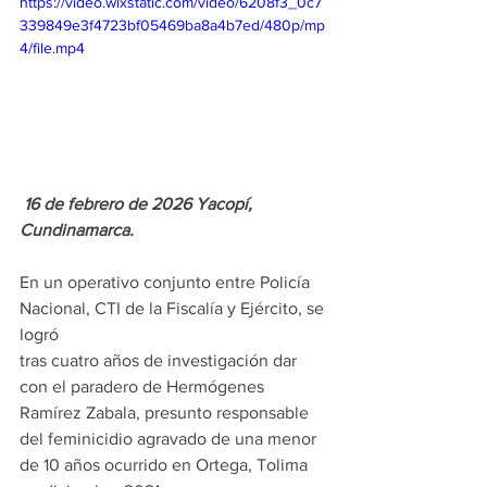
https://video.wixstatic.com/video/6208f3_0c7
339849e3f4723bf05469ba8a4b7ed/480p/mp
4/file.mp4
 16 de febrero de 2026 Yacopí, 
Cundinamarca.
En un operativo conjunto entre Policía 
Nacional, CTI de la Fiscalía y Ejército, se 
logró 
tras cuatro años de investigación dar 
con el paradero de Hermógenes 
Ramírez Zabala, presunto responsable 
del feminicidio agravado de una menor 
de 10 años ocurrido en Ortega, Tolima 