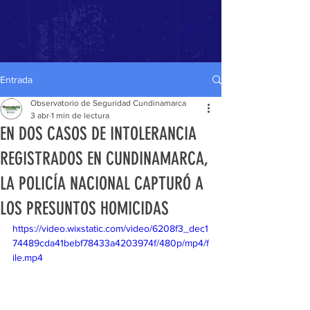
Entrada
Observatorio de Seguridad Cundinamarca
3 abr
1 min de lectura
EN DOS CASOS DE INTOLERANCIA
REGISTRADOS EN CUNDINAMARCA,
LA POLICÍA NACIONAL CAPTURÓ A
LOS PRESUNTOS HOMICIDAS
https://video.wixstatic.com/video/6208f3_dec1
74489cda41bebf78433a4203974f/480p/mp4/f
ile.mp4