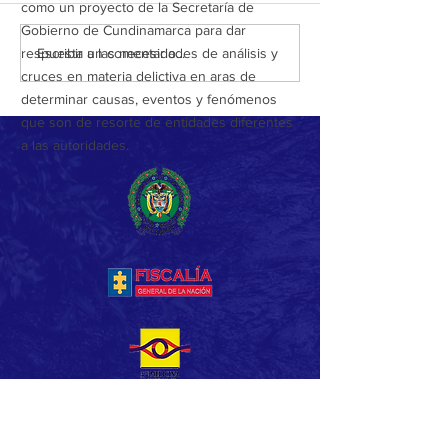
como un proyecto de la Secretaría de
Gobierno de Cundinamarca para dar
GOLPE AL ECOCIDIO EN SOACHA:
92 MUNICIPIOS HOY S
Escribir un comentario...
respuesta a las necesidades de análisis y
CUATRO CAPTURADOS POR
SEGUROS EN CUNDINA
cruces en materia delictiva en aras de
EXTRACCIÓN ILEGAL DE CARBÓN
GRACIAS A 4.092 CAPT
determinar causas, eventos y fenómenos
VEGETAL
TONELADAS DE ESTUPE
que son de resorte de entidades diferentes
INCAUTADAS Y REDUCC
a las autoridades.
DELITOS CLAVE