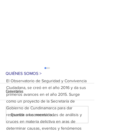
QUIÉNES SOMOS >
El Observatorio de Seguridad y Convivencia
Ciudadana, se creó en el año 2016 y da sus
Comentarios
primeros avances en el año 2015. Surge
como un proyecto de la Secretaría de
Gobierno de Cundinamarca para dar
GOLPE AL ECOCIDIO EN SOACHA:
92 MUNICIPIOS HOY S
Escribir un comentario...
respuesta a las necesidades de análisis y
CUATRO CAPTURADOS POR
SEGUROS EN CUNDINA
cruces en materia delictiva en aras de
EXTRACCIÓN ILEGAL DE CARBÓN
GRACIAS A 4.092 CAPT
determinar causas, eventos y fenómenos