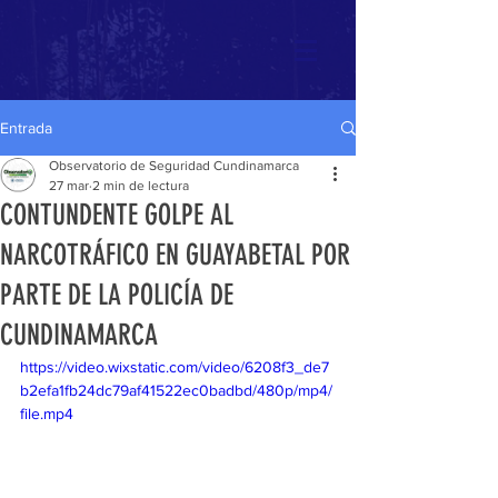
Entrada
Observatorio de Seguridad Cundinamarca
27 mar
2 min de lectura
CONTUNDENTE GOLPE AL
NARCOTRÁFICO EN GUAYABETAL POR
PARTE DE LA POLICÍA DE
CUNDINAMARCA
https://video.wixstatic.com/video/6208f3_de7
b2efa1fb24dc79af41522ec0badbd/480p/mp4/
file.mp4