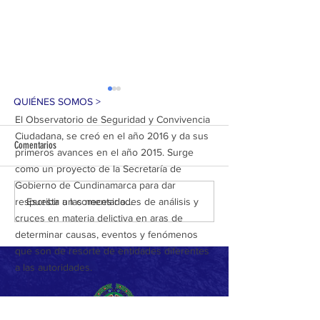
QUIÉNES SOMOS >
El Observatorio de Seguridad y Convivencia
Ciudadana, se creó en el año 2016 y da sus
Comentarios
primeros avances en el año 2015. Surge
como un proyecto de la Secretaría de
Gobierno de Cundinamarca para dar
GOLPE AL ECOCIDIO EN SOACHA:
92 MUNICIPIOS HOY S
Escribir un comentario...
respuesta a las necesidades de análisis y
CUATRO CAPTURADOS POR
SEGUROS EN CUNDINA
cruces en materia delictiva en aras de
EXTRACCIÓN ILEGAL DE CARBÓN
GRACIAS A 4.092 CAPT
determinar causas, eventos y fenómenos
VEGETAL
TONELADAS DE ESTUPE
que son de resorte de entidades diferentes
INCAUTADAS Y REDUCC
a las autoridades.
DELITOS CLAVE