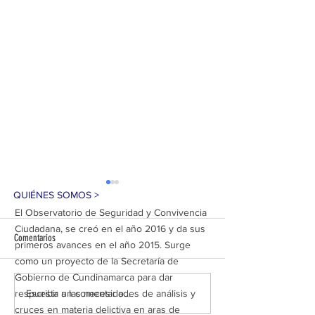
QUIÉNES SOMOS >
El Observatorio de Seguridad y Convivencia
Ciudadana, se creó en el año 2016 y da sus
Comentarios
primeros avances en el año 2015. Surge
como un proyecto de la Secretaría de
Gobierno de Cundinamarca para dar
GOLPE AL ECOCIDIO EN SOACHA:
92 MUNICIPIOS HOY S
Escribir un comentario...
respuesta a las necesidades de análisis y
CUATRO CAPTURADOS POR
SEGUROS EN CUNDINA
cruces en materia delictiva en aras de