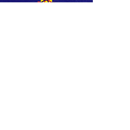
Suscríbete a nuestros boletines
Unirse
Dirección: Calle 26 No 51-53 Bogotá,