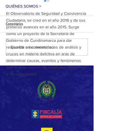
QUIÉNES SOMOS >
El Observatorio de Seguridad y Convivencia
Ciudadana, se creó en el año 2016 y da sus
Comentarios
primeros avances en el año 2015. Surge
como un proyecto de la Secretaría de
Gobierno de Cundinamarca para dar
GOLPE AL ECOCIDIO EN SOACHA:
92 MUNICIPIOS HOY S
Escribir un comentario...
respuesta a las necesidades de análisis y
CUATRO CAPTURADOS POR
SEGUROS EN CUNDINA
cruces en materia delictiva en aras de
EXTRACCIÓN ILEGAL DE CARBÓN
GRACIAS A 4.092 CAPT
determinar causas, eventos y fenómenos
VEGETAL
TONELADAS DE ESTUPE
que son de resorte de entidades diferentes
INCAUTADAS Y REDUCC
a las autoridades.
DELITOS CLAVE