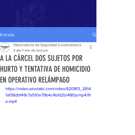
Entrada
Observatorio de Seguridad Cundinamarca
3 abr
1 min de lectura
A LA CÁRCEL DOS SUJETOS POR
HURTO Y TENTATIVA DE HOMICIDIO
EN OPERATIVO RELÁMPAGO
https://video.wixstatic.com/video/6208f3_2614
1af36dbf49c7a510e79b4c4bfd2b/480p/mp4/fil
e.mp4