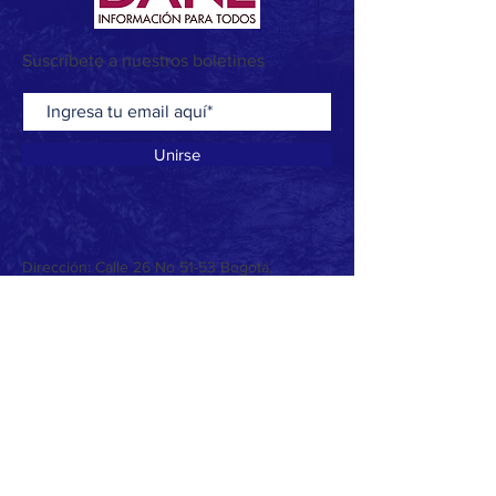
Suscríbete a nuestros boletines
Unirse
Dirección: Calle 26 No 51-53 Bogotá,
Colombia Código Postal: 111321
Horario de atención: Lunes a viernes 08:30
a.m. - 04:30 p.m.
Teléfono conmutador: +57(601) 7490000
Línea gratuita: +57(601) 7490000
Línea anticorrupción: +57(601) 7491221
Correo institucional:
contactenos@cundinamarca.gov.co
Correo de notificaciones judiciales:
notificaciones@cundinamarca.gov.co
Correo de tutelas:
tutelas@cundinamarca.gov.co