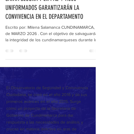
UNIFORMADOS GARANTIZARÁN LA
CONVIVENCIA EN EL DEPARTAMENTO
Escrito por: Milena Salamanca CUNDINAMARCA, 27
de MARZO 2026 . Con el objetivo de salvaguardar
la integridad de los cundinamarqueses durante los
días de reflexión y descanso, la Policía Nacional en
el Departamento de Cundinamarca anunció el
despliegue de un dispositivo integral de seguridad
con un pie de fuerza de 4.600 hombres y mujeres
de diversas especialidades que estarán presentes
en los 116 municipios del departamento, priorizando
QUIÉNES SOMOS >
los corredores viales y centros de aflu
El Observatorio de Seguridad y Convivencia
Ciudadana, se creó en el año 2016 y da sus
primeros avances en el año 2015. Surge
como un proyecto de la Secretaría de
Gobierno de Cundinamarca para dar
respuesta a las necesidades de análisis y
cruces en materia delictiva en aras de